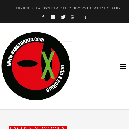
TIMBRE 4, LA ESCUELA DEL DIRECTOR TEATRAL CLAUDIO 
30 AÑOS (NO ES NADA) DE LA KATARSIS DEL TOMATAZO
MILITARES JUDÍAS EN #EXVITA
D’BALDOMEROS REINVENTAN [BITÁCORA 3.0] EN EXVITA
MARSHALL FLASH PRESENTA EN EXVITA [RELATIVA SENCILL
JOFRE BARDAGÍ EN EXVITA INTERPRETANDO A SERRAT
YORCH PRESENTA [CURSO DE ARMONÍA PERSECUTORIA] EN
MAGALÍ SARE NOS EXPLICA [DESCASADA]
«NO TENGO PUTOS SUEÑOS»
[A FUEGO] DE ESTEL DÍAZ
EXCENA
SECCIONEX