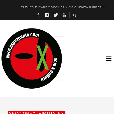
ESTHER F. CARRODEGUAS NOS CUENTA [LIBRES!!!]
[TERRA DE GUAPES] DE SANDRA MONFORT
[ELECTRA JONDA] DE JUAN GUERRERO ZAMORA
TIMBRE 4, LA ESCUELA DEL DIRECTOR TEATRAL CLAUDIO 
30 AÑOS (NO ES NADA) DE LA KATARSIS DEL TOMATAZO
MILITARES JUDÍAS EN #EXVITA
D’BALDOMEROS REINVENTAN [BITÁCORA 3.0] EN EXVITA
MARSHALL FLASH PRESENTA EN EXVITA [RELATIVA SENCILL
JOFRE BARDAGÍ EN EXVITA INTERPRETANDO A SERRAT
YORCH PRESENTA [CURSO DE ARMONÍA PERSECUTORIA] EN
SECCIONEX
VIRTUALEX