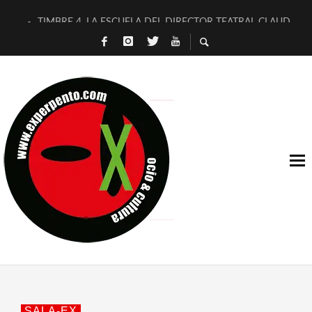
TIMBRE 4, LA ESCUELA DEL DIRECTOR TEATRAL CLAUDIO 
30 AÑOS (NO ES NADA) DE LA KATARSIS DEL TOMATAZO
MILITARES JUDÍAS EN #EXVITA
D’BALDOMEROS REINVENTAN [BITÁCORA 3.0] EN EXVITA
MARSHALL FLASH PRESENTA EN EXVITA [RELATIVA SENCILL
JOFRE BARDAGÍ EN EXVITA INTERPRETANDO A SERRAT
YORCH PRESENTA [CURSO DE ARMONÍA PERSECUTORIA] EN
MAGALÍ SARE NOS EXPLICA [DESCASADA]
«NO TENGO PUTOS SUEÑOS»
[A FUEGO] DE ESTEL DÍAZ
SALA-EX