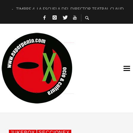
TIMBRE 4, LA ESCUELA DEL DIRECTOR TEATRAL CLAUDIO 
30 AÑOS (NO ES NADA) DE LA KATARSIS DEL TOMATAZO
MILITARES JUDÍAS EN #EXVITA
D’BALDOMEROS REINVENTAN [BITÁCORA 3.0] EN EXVITA
MARSHALL FLASH PRESENTA EN EXVITA [RELATIVA SENCILL
JOFRE BARDAGÍ EN EXVITA INTERPRETANDO A SERRAT
YORCH PRESENTA [CURSO DE ARMONÍA PERSECUTORIA] EN
MAGALÍ SARE NOS EXPLICA [DESCASADA]
«NO TENGO PUTOS SUEÑOS»
[A FUEGO] DE ESTEL DÍAZ
JUKEBOX
SECCIONEX