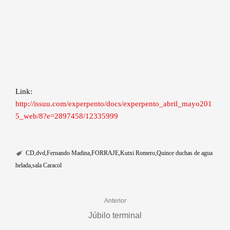
Link:
http://issuu.com/experpento/docs/experpento_abril_mayo201
5_web/8?e=2897458/12335999
CD
dvd
Fernando Madina
FORRAJE
Kutxi Romero
Quince duchas de agua
helada
sala Caracol
Anterior
Júbilo terminal