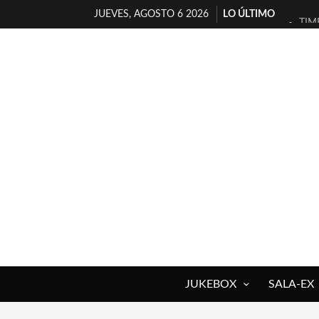
JUEVES, AGOSTO 6 2026
LO ÚLTIMO
TIM
30 
MIL
D’B
MAR
JOF
YOR
MAG
«NO
[A 
JUKEBOX
SALA-EX