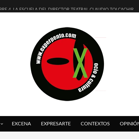
BRE 4, LA ESCUELA DEL DIRECTOR TEATRAL CLAUDIO TOLCACHIR
AÑOS (NO ES NADA) DE LA KATARSIS DEL TOMATAZO
ITARES JUDÍAS EN #EXVITA
ALDOMEROS REINVENTAN [BITÁCORA 3.0] EN EXVITA
SHALL FLASH PRESENTA EN EXVITA [RELATIVA SENCILLEZ]
RE BARDAGÍ EN EXVITA INTERPRETANDO A SERRAT
CH PRESENTA [CURSO DE ARMONÍA PERSECUTORIA] EN EXVITA
ALÍ SARE NOS EXPLICA [DESCASADA]
 TENGO PUTOS SUEÑOS»
FUEGO] DE ESTEL DÍAZ
EXCENA
EXPRESARTE
CONTEXTOS
OPINIÓ