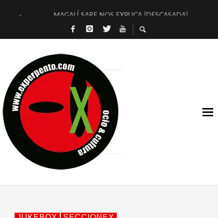
MAGALÍ SARE NOS EXPLICA [DESCASADA]
«NO TENGO PUTOS SUEÑOS»
[A FUEGO] DE ESTEL DÍAZ
[LA BOLA NEGRA] DE JAVIER CALVO Y JAVIER AMBROSSI
OSLO OVNIES LLEGAN CORRIENDO A ARANDA (SONORAMA
FÉLIX CALVO NOS PRESENTA [LAS PALMERAS] (NOVELA DE
[EL SER QUERIDO] DE RODRIGO SOROGOYEN
ENTREVISTA A IVÁN HUMANES POR [EL LIBRO ROJO]
ARRABAL, ARRABAL, ARRABAL, ARRABEAUX
DEL ASOMBRO CASUAL A LA MIRADA PURA: [SOBRE ARTE I
JUKEBOX
SECCIONEX