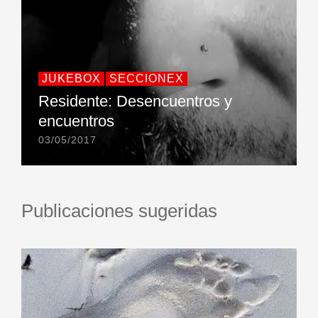
JUKEBOX
SECCIONEX
Residente: Desencuentros y
encuentros
03/05/2017
Publicaciones sugeridas