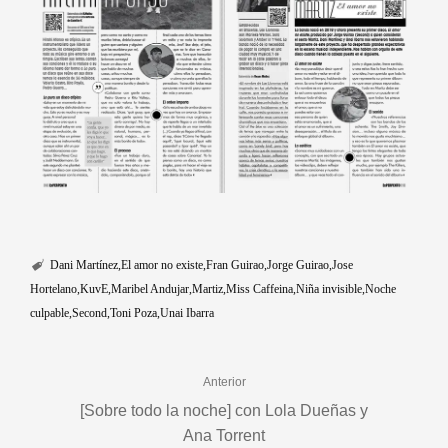
Dani Martínez
El amor no existe
Fran Guirao
Jorge Guirao
Jose
Hortelano
KuvE
Maribel Andujar
Martiz
Miss Caffeina
Niña invisible
Noche
culpable
Second
Toni Poza
Unai Ibarra
Anterior
[Sobre todo la noche] con Lola Dueñas y
Ana Torrent