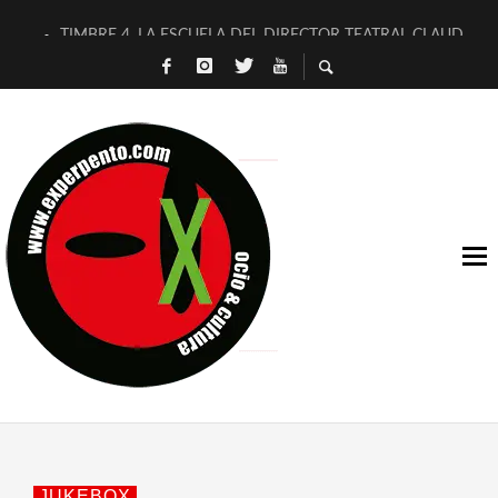
TIMBRE 4, LA ESCUELA DEL DIRECTOR TEATRAL CLAUDIO 
30 AÑOS (NO ES NADA) DE LA KATARSIS DEL TOMATAZO
MILITARES JUDÍAS EN #EXVITA
D’BALDOMEROS REINVENTAN [BITÁCORA 3.0] EN EXVITA
MARSHALL FLASH PRESENTA EN EXVITA [RELATIVA SENCILL
JOFRE BARDAGÍ EN EXVITA INTERPRETANDO A SERRAT
YORCH PRESENTA [CURSO DE ARMONÍA PERSECUTORIA] EN
MAGALÍ SARE NOS EXPLICA [DESCASADA]
«NO TENGO PUTOS SUEÑOS»
[A FUEGO] DE ESTEL DÍAZ
JUKEBOX