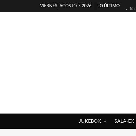
VIERNES, AGOSTO 7 2026
LO ÚLTIMO
[E
TI
30
MI
D’
MA
JO
YO
MA
«N
JUKEBOX
SALA-EX