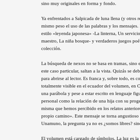
sino muy originales en forma y fondo.
Ya enfrentados a Salpicada de luna llena (y otros r
mismo peso el uso de las palabras y los mensajes. 
estilo «leyenda japonesa» -La linterna, Un servicio
maestro, La niña bosque- y verdaderos juegos poéti
colección.
La búsqueda de nexos no se basa en tramas, sino e
este caso particular, saltan a la vista. Quizás se d
para abrirse al lector. Es franca y, sobre todo, es 
totalmente visible en el ecuador del volumen, en
una parábola y pese a estar escrito en lenguaje fi
personal como la relación de una hija con su pro
misma que hemos percibido en los relatos anterior
propio camino». Este mensaje se torna angustioso e
Unamuno, la pregunta ya no es ¿somos libres? sin
El volumen está cargado de símbolos. La luz es la r