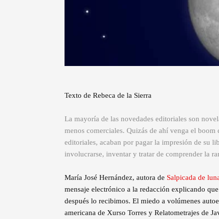
Texto de Rebeca de la Sierra
La mayoría de las novedades editoriales son novelas
menos comerciales. Quizás de ahí venga el boom de
editoriales, acaban por pagar la impresión de su lib
involucrarse, inventar y tratar de comprender la ra
María José Hernández, autora de
Salpicada de luna
mensaje electrónico a la redacción explicando que 
después lo recibimos. El miedo a volúmenes autoed
americana de Xurso Torres y Relatometrajes de Jav