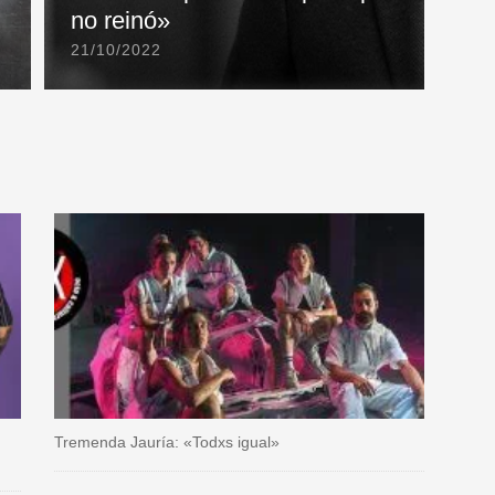
no reinó»
21/10/2022
Tremenda Jauría: «Todxs igual»