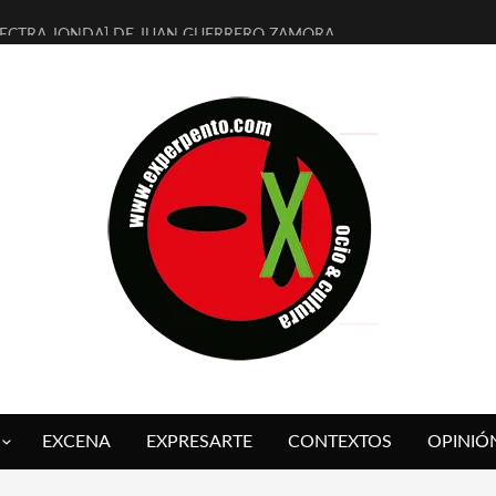
LECTRA JONDA] DE JUAN GUERRERO ZAMORA
MBRE 4, LA ESCUELA DEL DIRECTOR TEATRAL CLAUDIO TOLCACHIR
 AÑOS (NO ES NADA) DE LA KATARSIS DEL TOMATAZO
LITARES JUDÍAS EN #EXVITA
BALDOMEROS REINVENTAN [BITÁCORA 3.0] EN EXVITA
RSHALL FLASH PRESENTA EN EXVITA [RELATIVA SENCILLEZ]
FRE BARDAGÍ EN EXVITA INTERPRETANDO A SERRAT
RCH PRESENTA [CURSO DE ARMONÍA PERSECUTORIA] EN EXVITA
GALÍ SARE NOS EXPLICA [DESCASADA]
O TENGO PUTOS SUEÑOS»
EXCENA
EXPRESARTE
CONTEXTOS
OPINIÓ