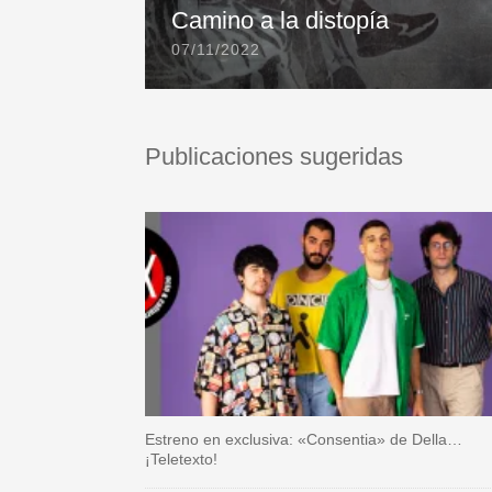
Camino a la distopía
07/11/2022
Publicaciones sugeridas
Estreno en exclusiva: «Consentia» de Della…
¡Teletexto!