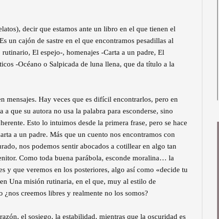
elatos), decir que estamos ante un libro en el que tienen el
Es un cajón de sastre en el que encontramos pesadillas al
 rutinario, El espejo-, homenajes -Carta a un padre, El
cos -Océano o Salpicada de luna llena, que da título a la
n mensajes. Hay veces que es difícil encontrarlos, pero en
eba a que su autora no usa la palabra para esconderse, sino
coherente. Esto lo intuimos desde la primera frase, pero se hace
 Carta a un padre. Más que un cuento nos encontramos con
gurado, nos podemos sentir abocados a cotillear en algo tan
genitor. Como toda buena parábola, esconde moralina… la
es y que veremos en los posteriores, algo así como «decide tu
n Una misión rutinaria, en el que, muy al estilo de
o ¿nos creemos libres y realmente no los somos?
azón, el sosiego, la estabilidad, mientras que la oscuridad es