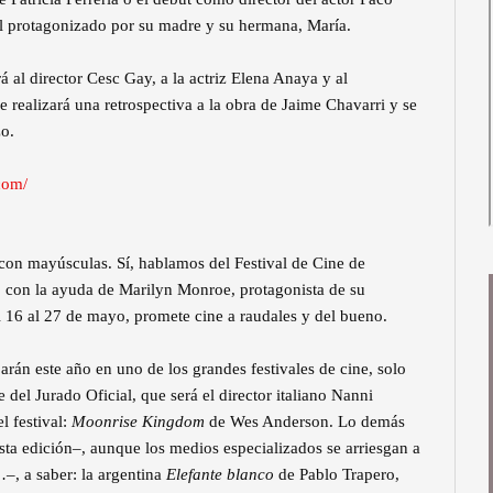
l protagonizado por su madre y su hermana, María.
á al director Cesc Gay, a la actriz Elena Anaya y al
 realizará una retrospectiva a la obra de Jaime Chavarri y se
o.
com/
l con mayúsculas. Sí, hablamos del Festival de Cine de
5 con la ayuda de Marilyn Monroe, protagonista de su
del 16 al 27 de mayo, promete cine a raudales y del bueno.
rán este año en uno de los grandes festivales de cine, solo
del Jurado Oficial, que será el director italiano Nanni
l festival:
Moonrise Kingdom
de Wes Anderson. Lo demás
esta edición–, aunque los medios especializados se arriesgan a
–, a saber: la argentina
Elefante blanco
de Pablo Trapero,