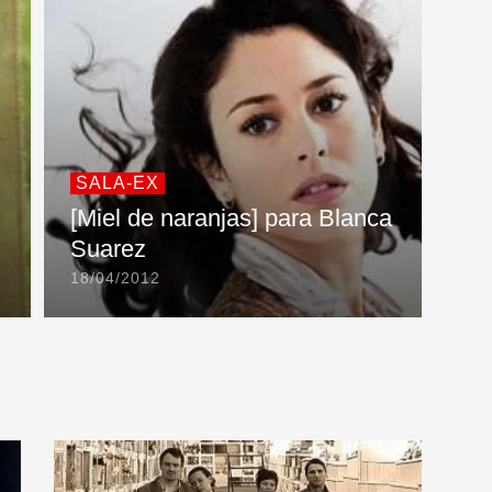
SALA-EX
[Miel de naranjas] para Blanca
Suarez
18/04/2012