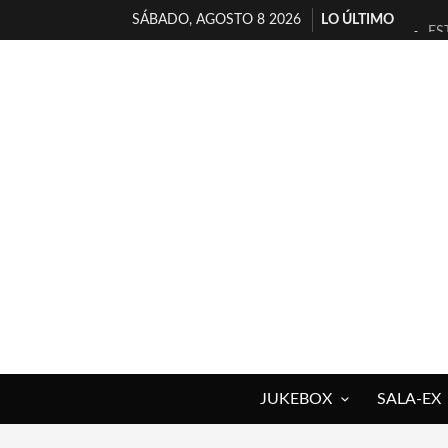
SÁBADO, AGOSTO 8 2026
LO ÚLTIMO
ES
[T
[E
TI
30
MI
D’
MA
JO
YO
JUKEBOX
SALA-EX