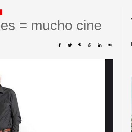
X
es = mucho cine