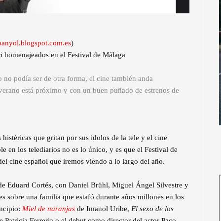
espanyol.blogspot.com.es
)
i homenajeados en el Festival de Málaga
o no podía ser de otra forma, el cine también anda
 verano está próximo y con un buen puñado de estrenos de
histéricas que gritan por sus ídolos de la tele y el cine
 en los telediarios no es lo único, y es que el Festival de
l cine español que iremos viendo a lo largo del año.
e Eduard Cortés, con Daniel Brühl, Miguel Ángel Silvestre y
es sobre una familia que estafó durante años millones en los
incipio:
Miel de naranjas
de Imanol Uribe,
El sexo de los
 Patricia Ferreria o el debut como director del actor Paco