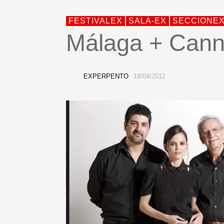
FESTIVALEX
SALA-EX
SECCIONE
Málaga + Cann
EXPERPENTO
18/04/2012