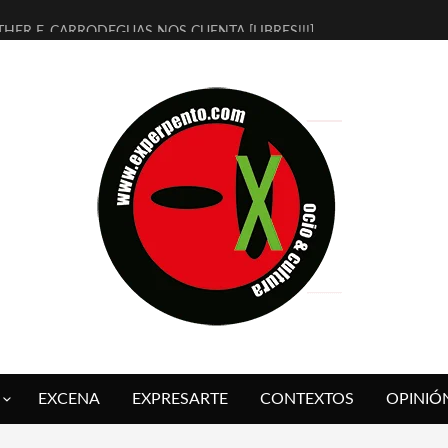
THER F. CARRODEGUAS NOS CUENTA [LIBRES!!!]
ERRA DE GUAPES] DE SANDRA MONFORT
LECTRA JONDA] DE JUAN GUERRERO ZAMORA
MBRE 4, LA ESCUELA DEL DIRECTOR TEATRAL CLAUDIO TOLCACHIR
 AÑOS (NO ES NADA) DE LA KATARSIS DEL TOMATAZO
LITARES JUDÍAS EN #EXVITA
BALDOMEROS REINVENTAN [BITÁCORA 3.0] EN EXVITA
RSHALL FLASH PRESENTA EN EXVITA [RELATIVA SENCILLEZ]
FRE BARDAGÍ EN EXVITA INTERPRETANDO A SERRAT
RCH PRESENTA [CURSO DE ARMONÍA PERSECUTORIA] EN EXVITA
EXCENA
EXPRESARTE
CONTEXTOS
OPINIÓ