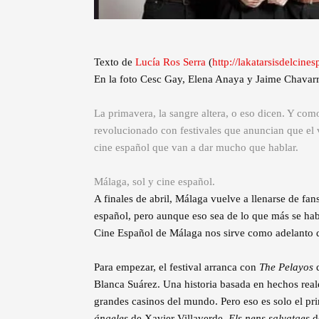
Texto de
Lucía Ros Serra
(
http://lakatarsisdelcin
En la foto Cesc Gay, Elena Anaya y Jaime Chavarr
La primavera, la sangre altera, o eso dicen. Y com
revolucionado con festivales que anuncian que el
cine español que van a dar mucho que hablar.
Málaga, sol y cine español.
A finales de abril, Málaga vuelve a llenarse de fans 
español, pero aunque eso sea de lo que más se hable
Cine Español de Málaga nos sirve como adelanto de
Para empezar, el festival arranca con
The Pelayos
d
Blanca Suárez. Una historia basada en hechos real
grandes casinos del mundo. Pero eso es solo el pr
ángeles
de Xavier Villaverde,
Els nens salvatges
de