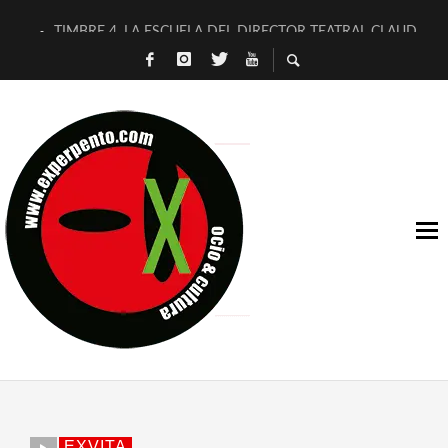
TIMBRE 4, LA ESCUELA DEL DIRECTOR TEATRAL CLAUDIO 
30 AÑOS (NO ES NADA) DE LA KATARSIS DEL TOMATAZO
MILITARES JUDÍAS EN #EXVITA
D’BALDOMEROS REINVENTAN [BITÁCORA 3.0] EN EXVITA
MARSHALL FLASH PRESENTA EN EXVITA [RELATIVA SENCILL
JOFRE BARDAGÍ EN EXVITA INTERPRETANDO A SERRAT
YORCH PRESENTA [CURSO DE ARMONÍA PERSECUTORIA] EN
MAGALÍ SARE NOS EXPLICA [DESCASADA]
«NO TENGO PUTOS SUEÑOS»
[A FUEGO] DE ESTEL DÍAZ
EXVITA