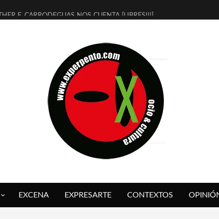
THER F. CARRODEGUAS NOS CUENTA [LIBRES!!!]
ERRA DE GUAPES] DE SANDRA MONFORT
LECTRA JONDA] DE JUAN GUERRERO ZAMORA
MBRE 4, LA ESCUELA DEL DIRECTOR TEATRAL CLAUDIO TOLCACHIR
 AÑOS (NO ES NADA) DE LA KATARSIS DEL TOMATAZO
LITARES JUDÍAS EN #EXVITA
BALDOMEROS REINVENTAN [BITÁCORA 3.0] EN EXVITA
RSHALL FLASH PRESENTA EN EXVITA [RELATIVA SENCILLEZ]
FRE BARDAGÍ EN EXVITA INTERPRETANDO A SERRAT
RCH PRESENTA [CURSO DE ARMONÍA PERSECUTORIA] EN EXVITA
EXCENA
EXPRESARTE
CONTEXTOS
OPINIÓ