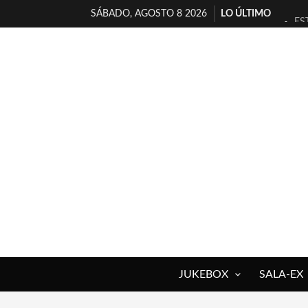
SÁBADO, AGOSTO 8 2026
LO ÚLTIMO
ES
[T
[E
TI
30
MI
D’
MA
JO
YO
JUKEBOX
SALA-EX