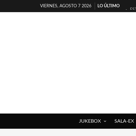
VIERNES, AGOSTO 7 2026
LO ÚLTIMO
ES
[T
[E
TI
30
MI
D’
MA
JO
YO
JUKEBOX
SALA-EX