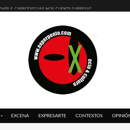
THER F. CARRODEGUAS NOS CUENTA [LIBRES!!!]
ERRA DE GUAPES] DE SANDRA MONFORT
LECTRA JONDA] DE JUAN GUERRERO ZAMORA
MBRE 4, LA ESCUELA DEL DIRECTOR TEATRAL CLAUDIO TOLCACHIR
 AÑOS (NO ES NADA) DE LA KATARSIS DEL TOMATAZO
LITARES JUDÍAS EN #EXVITA
BALDOMEROS REINVENTAN [BITÁCORA 3.0] EN EXVITA
RSHALL FLASH PRESENTA EN EXVITA [RELATIVA SENCILLEZ]
FRE BARDAGÍ EN EXVITA INTERPRETANDO A SERRAT
RCH PRESENTA [CURSO DE ARMONÍA PERSECUTORIA] EN EXVITA
EXCENA
EXPRESARTE
CONTEXTOS
OPINIÓ