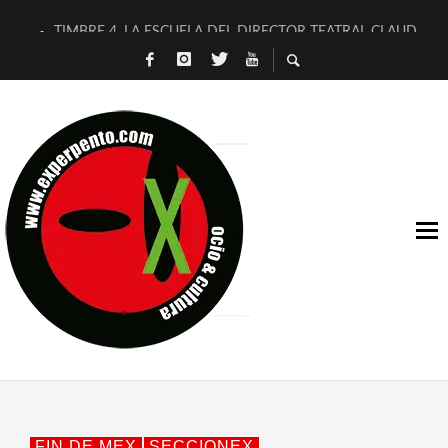
TIMBRE 4, LA ESCUELA DEL DIRECTOR TEATRAL CLAUDIO 
30 AÑOS (NO ES NADA) DE LA KATARSIS DEL TOMATAZO
MILITARES JUDÍAS EN #EXVITA
D’BALDOMEROS REINVENTAN [BITÁCORA 3.0] EN EXVITA
MARSHALL FLASH PRESENTA EN EXVITA [RELATIVA SENCILL
JOFRE BARDAGÍ EN EXVITA INTERPRETANDO A SERRAT
YORCH PRESENTA [CURSO DE ARMONÍA PERSECUTORIA] EN
MAGALÍ SARE NOS EXPLICA [DESCASADA]
«NO TENGO PUTOS SUEÑOS»
[A FUEGO] DE ESTEL DÍAZ
FIN DE MEX
SECCIONEX