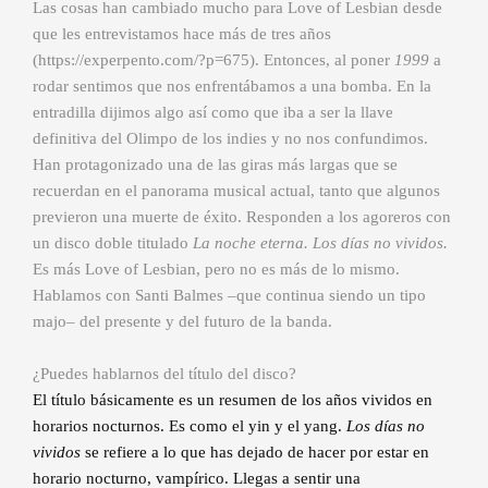
Las cosas han cambiado mucho para Love of Lesbian desde
que les entrevistamos hace más de tres años
(
https://experpento.com/?p=675
). Entonces, al poner
1999
a
rodar sentimos que nos enfrentábamos a una bomba. En la
entradilla dijimos algo así como que iba a ser la llave
definitiva del Olimpo de los indies y no nos confundimos.
Han protagonizado una de las giras más largas que se
recuerdan en el panorama musical actual, tanto que algunos
previeron una muerte de éxito. Responden a los agoreros con
un disco doble titulado
La noche eterna. Los días no vividos.
Es más Love of Lesbian, pero no es más de lo mismo.
Hablamos con Santi Balmes –que continua siendo un tipo
majo– del presente y del futuro de la banda.
¿Puedes hablarnos del título del disco?
El título básicamente es un resumen de los años vividos en
horarios nocturnos. Es como el yin y el yang.
Los días no
vividos
se refiere a lo que has dejado de hacer por estar en
horario nocturno, vampírico. Llegas a sentir una