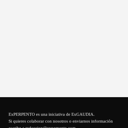
ExPERPENTO es una iniciativa de
ExGAUDIA
.
Si quieres colaborar con nosotros o enviarnos información
escribe a redaccion@experpento.com