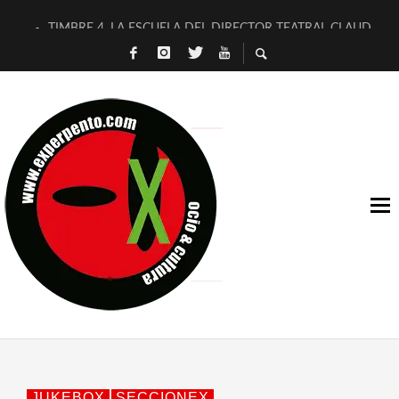
TIMBRE 4, LA ESCUELA DEL DIRECTOR TEATRAL CLAUDIO 
30 AÑOS (NO ES NADA) DE LA KATARSIS DEL TOMATAZO
MILITARES JUDÍAS EN #EXVITA
D’BALDOMEROS REINVENTAN [BITÁCORA 3.0] EN EXVITA
MARSHALL FLASH PRESENTA EN EXVITA [RELATIVA SENCILL
JOFRE BARDAGÍ EN EXVITA INTERPRETANDO A SERRAT
YORCH PRESENTA [CURSO DE ARMONÍA PERSECUTORIA] EN
MAGALÍ SARE NOS EXPLICA [DESCASADA]
«NO TENGO PUTOS SUEÑOS»
[A FUEGO] DE ESTEL DÍAZ
JUKEBOX
SECCIONEX