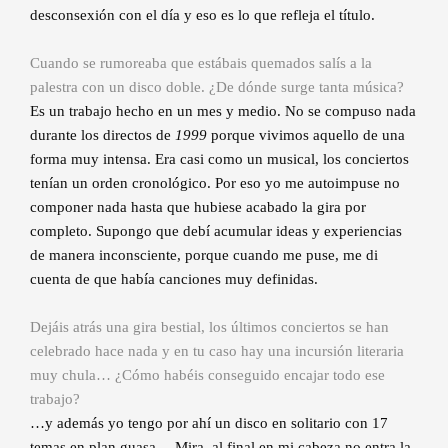
desconsexión con el día y eso es lo que refleja el título.
Cuando se rumoreaba que estábais quemados salís a la
palestra con un disco doble. ¿De dónde surge tanta música?
Es un trabajo hecho en un mes y medio. No se compuso nada
durante los directos de
1999
porque vivimos aquello de una
forma muy intensa. Era casi como un musical, los conciertos
tenían un orden cronológico. Por eso yo me autoimpuse no
componer nada hasta que hubiese acabado la gira por
completo. Supongo que debí acumular ideas y experiencias
de manera inconsciente, porque cuando me puse, me di
cuenta de que había canciones muy definidas.
Dejáis atrás una gira bestial, los últimos conciertos se han
celebrado hace nada y en tu caso hay una incursión literaria
muy chula… ¿Cómo habéis conseguido encajar todo ese
trabajo?
…y además yo tengo por ahí un disco en solitario con 17
temas en plan guasa… Mira, al final en mi cabeza no entra la