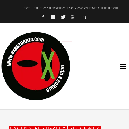
ESTHER F. CARRODEGUAS NOS CUENTA [LIBRES!!!]
[TERRA DE GUAPES] DE SANDRA MONFORT
[ELECTRA JONDA] DE JUAN GUERRERO ZAMORA
TIMBRE 4, LA ESCUELA DEL DIRECTOR TEATRAL CLAUDIO 
30 AÑOS (NO ES NADA) DE LA KATARSIS DEL TOMATAZO
MILITARES JUDÍAS EN #EXVITA
D’BALDOMEROS REINVENTAN [BITÁCORA 3.0] EN EXVITA
MARSHALL FLASH PRESENTA EN EXVITA [RELATIVA SENCILL
JOFRE BARDAGÍ EN EXVITA INTERPRETANDO A SERRAT
YORCH PRESENTA [CURSO DE ARMONÍA PERSECUTORIA] EN
EXCENA
FESTIVALEX
SECCIONEX