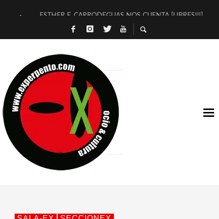
ESTHER F. CARRODEGUAS NOS CUENTA [LIBRES!!!]
[TERRA DE GUAPES] DE SANDRA MONFORT
[ELECTRA JONDA] DE JUAN GUERRERO ZAMORA
TIMBRE 4, LA ESCUELA DEL DIRECTOR TEATRAL CLAUDIO 
30 AÑOS (NO ES NADA) DE LA KATARSIS DEL TOMATAZO
MILITARES JUDÍAS EN #EXVITA
D’BALDOMEROS REINVENTAN [BITÁCORA 3.0] EN EXVITA
MARSHALL FLASH PRESENTA EN EXVITA [RELATIVA SENCILL
JOFRE BARDAGÍ EN EXVITA INTERPRETANDO A SERRAT
YORCH PRESENTA [CURSO DE ARMONÍA PERSECUTORIA] EN
SALA-EX
SECCIONEX