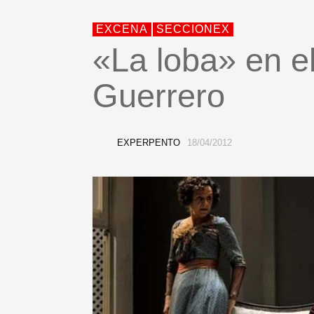
EXCENA
SECCIONEX
«La loba» en e
Guerrero
EXPERPENTO
18/04/2012