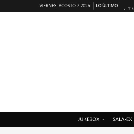
VIERNES, AGOSTO 7 2026
LO ÚLTIMO
TI
30
MI
D’
MA
JO
YO
MA
«N
[A
JUKEBOX
SALA-EX