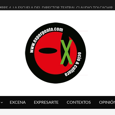
MBRE 4, LA ESCUELA DEL DIRECTOR TEATRAL CLAUDIO TOLCACHIR
 AÑOS (NO ES NADA) DE LA KATARSIS DEL TOMATAZO
LITARES JUDÍAS EN #EXVITA
BALDOMEROS REINVENTAN [BITÁCORA 3.0] EN EXVITA
RSHALL FLASH PRESENTA EN EXVITA [RELATIVA SENCILLEZ]
FRE BARDAGÍ EN EXVITA INTERPRETANDO A SERRAT
RCH PRESENTA [CURSO DE ARMONÍA PERSECUTORIA] EN EXVITA
GALÍ SARE NOS EXPLICA [DESCASADA]
O TENGO PUTOS SUEÑOS»
 FUEGO] DE ESTEL DÍAZ
EXCENA
EXPRESARTE
CONTEXTOS
OPINIÓ