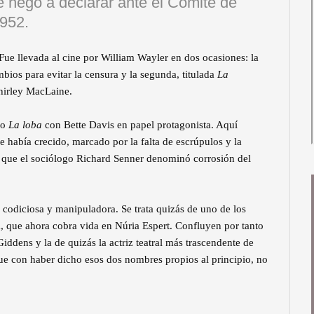
se negó a declarar ante el Comité de
1952.
Fue llevada al cine por William Wayler en dos ocasiones: la
ios para evitar la censura y la segunda, titulada
La
hirley MacLaine.
mo
La loba
con Bette Davis en papel protagonista. Aquí
e había crecido, marcado por la falta de escrúpulos y la
lo que el sociólogo Richard Senner denominó corrosión del
 codiciosa y manipuladora. Se trata quizás de uno de los
X, que ahora cobra vida en Núria Espert. Confluyen por tanto
Giddens y la de quizás la actriz teatral más trascendente de
que con haber dicho esos dos nombres propios al principio, no