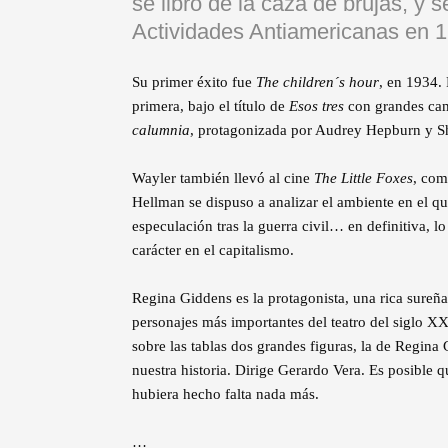
se libró de la caza de brujas, y 
Actividades Antiamericanas en 
Su primer éxito fue
The children´s hour
, en 1934. 
primera, bajo el título de
Esos tres
con grandes camb
calumnia
, protagonizada por Audrey Hepburn y S
Wayler también llevó al cine
The Little Foxes
, co
Hellman se dispuso a analizar el ambiente en el qu
especulación tras la guerra civil… en definitiva, 
carácter en el capitalismo.
Regina Giddens es la protagonista, una rica sureña
personajes más importantes del teatro del siglo X
sobre las tablas dos grandes figuras, la de Regina 
nuestra historia. Dirige Gerardo Vera. Es posible 
hubiera hecho falta nada más.
…