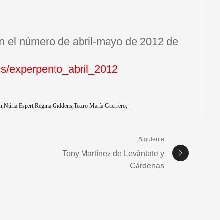
en el número de abril-mayo de 2012 de
cs/experpento_abril_2012
n
Núria Espert
Regina Giddens
Teatro María Guerrero;
Siguiente
Tony Martínez de Levántate y
Cárdenas