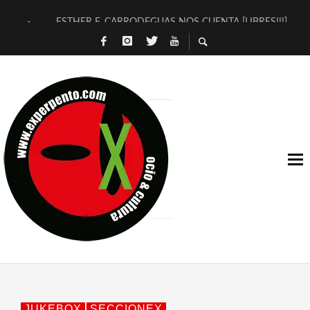
ESTHER F. CARRODEGUAS NOS CUENTA [LIBRES!!!]
[TERRA DE GUAPES] DE SANDRA MONFORT
[ELECTRA JONDA] DE JUAN GUERRERO ZAMORA
TIMBRE 4, LA ESCUELA DEL DIRECTOR TEATRAL CLAUDIO 
30 AÑOS (NO ES NADA) DE LA KATARSIS DEL TOMATAZO
MILITARES JUDÍAS EN #EXVITA
D’BALDOMEROS REINVENTAN [BITÁCORA 3.0] EN EXVITA
MARSHALL FLASH PRESENTA EN EXVITA [RELATIVA SENCILL
JOFRE BARDAGÍ EN EXVITA INTERPRETANDO A SERRAT
YORCH PRESENTA [CURSO DE ARMONÍA PERSECUTORIA] EN
JUKEBOX
SECCIONEX