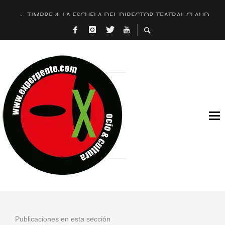
TIMBRE 4, LA ESCUELA DEL DIRECTOR TEATRAL CLAUDIO 
30 AÑOS (NO ES NADA) DE LA KATARSIS DEL TOMATAZO
MILITARES JUDÍAS EN #EXVITA
D’BALDOMEROS REINVENTAN [BITÁCORA 3.0] EN EXVITA
MARSHALL FLASH PRESENTA EN EXVITA [RELATIVA SENCILL
JOFRE BARDAGÍ EN EXVITA INTERPRETANDO A SERRAT
YORCH PRESENTA [CURSO DE ARMONÍA PERSECUTORIA] EN
MAGALÍ SARE NOS EXPLICA [DESCASADA]
«NO TENGO PUTOS SUEÑOS»
[A FUEGO] DE ESTEL DÍAZ
Publicaciones en esta sección