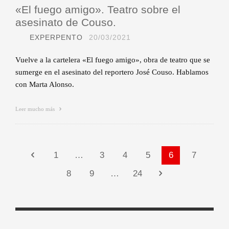
«El fuego amigo». Teatro sobre el
asesinato de Couso.
EXPERPENTO
20/03/2021
Vuelve a la cartelera «El fuego amigo», obra de teatro que se
sumerge en el asesinato del reportero José Couso. Hablamos
con Marta Alonso.
Leer mucho más
1
…
3
4
5
6
7
8
9
…
24