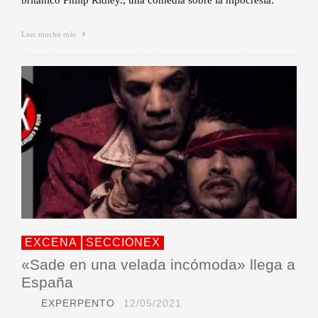
británico Philip Ridley., una comedia sobre la hipocresía.
Leer mucho más
EXCENA
SECCIONEX
«Sade en una velada incómoda» llega a
España
EXPERPENTO
12/05/2021