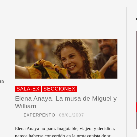
 en
SALA-EX
SECCIONEX
Elena Anaya. La musa de Miguel y
William
EXPERPENTO
08/01/2007
Elena Anaya no para. Inagotable, viajera y decidida,
parece haberse convertido en la protagonista de su