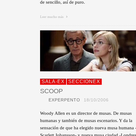
de sencillo, así de puro.
Leer mucho más
SALA-EX
SECCIONEX
SCOOP
EXPERPENTO
18/10/2006
Woody Allen es un director de musas. De musas
humanas y también de musas escenarios. Y da la
sensación de que ha elegido nueva musa humana 
Scarlett Johansson- y nueva musa ciudad -Londres