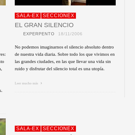
SALA-EX
SECCIONEX
EL GRAN SILENCIO
EXPERPENTO
18/11/2006
No podemos imaginarnos el silencio absoluto dentro
res:
de nuestra vida diaria. Sobre todo los que vivimos en
nto
las grandes ciudades, en las que llevar una vida sin
a,
ruido y disfrutar del silencio total es una utopía.
Leer mucho más
s.
SALA-EX
SECCIONEX