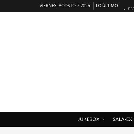
VIERNES, AGOSTO 7 2026
LO ÚLTIMO
ES
[T
[E
TI
30
MI
D’
MA
JO
YO
JUKEBOX
SALA-EX