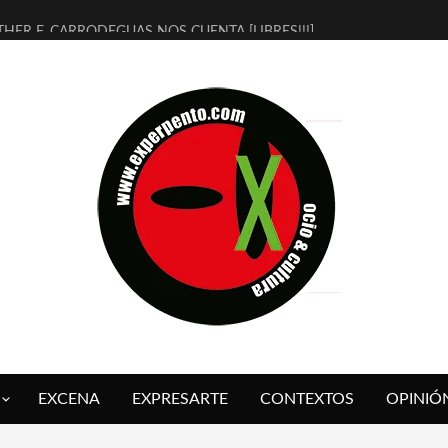
THER F. CARRODEGUAS NOS CUENTA [LIBRES!!!]
ERRA DE GUAPES] DE SANDRA MONFORT
LECTRA JONDA] DE JUAN GUERRERO ZAMORA
MBRE 4, LA ESCUELA DEL DIRECTOR TEATRAL CLAUDIO TOLCACHIR
 AÑOS (NO ES NADA) DE LA KATARSIS DEL TOMATAZO
LITARES JUDÍAS EN #EXVITA
BALDOMEROS REINVENTAN [BITÁCORA 3.0] EN EXVITA
RSHALL FLASH PRESENTA EN EXVITA [RELATIVA SENCILLEZ]
FRE BARDAGÍ EN EXVITA INTERPRETANDO A SERRAT
RCH PRESENTA [CURSO DE ARMONÍA PERSECUTORIA] EN EXVITA
EXCENA
EXPRESARTE
CONTEXTOS
OPINIÓ